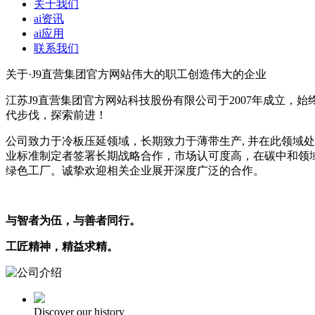
关于我们
ai资讯
ai应用
联系我们
关于·J9直营集团官方网站
伟大的职工创造伟大的企业
江苏J9直营集团官方网站科技股份有限公司于2007年成立
代步伐，探索前进！
公司致力于冷板压延领域，长期致力于薄带生产, 并在此领域处
业标准制定者签署长期战略合作，市场认可度高，在碳中和领
绿色工厂。诚挚欢迎相关企业展开深度广泛的合作。
与智者为伍，与善者同行。
工匠精神，精益求精。
Discover our history