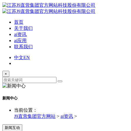
首页
关于我们
ai资讯
ai应用
联系我们
中文
EN
×
新闻中心
当前位置：
J9直营集团官方网站
>
ai资讯
>
新闻互动